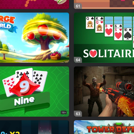
61
64
18+
63