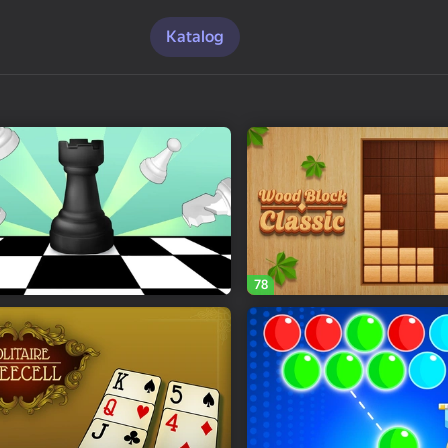
Katalog
78