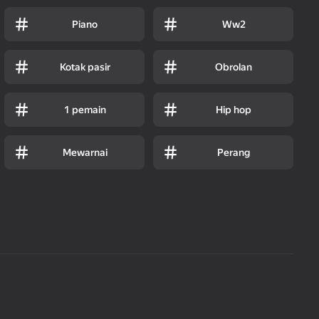
Piano
Ww2
Kotak pasir
Obrolan
1 pemain
Hip hop
Mewarnai
Perang