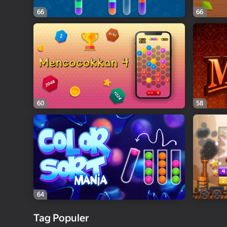
66
66
60
58
64
Tag Populer