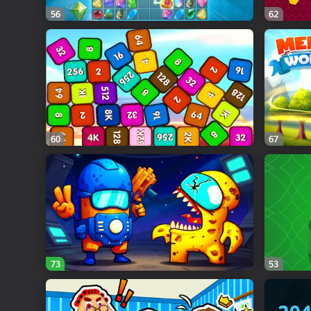
56
62
60
67
73
53