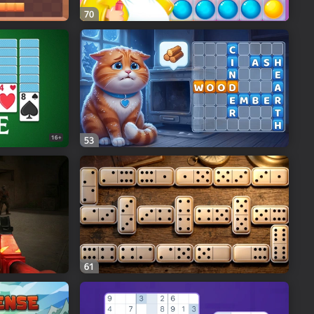
70
16+
53
61