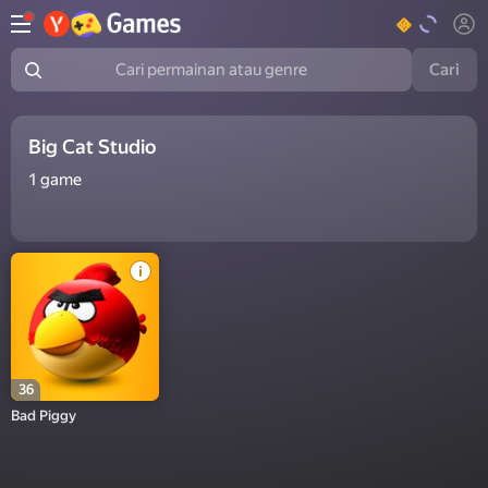
Cari
Cari permainan atau genre
Big Cat Studio
1
game
36
Bad Piggy