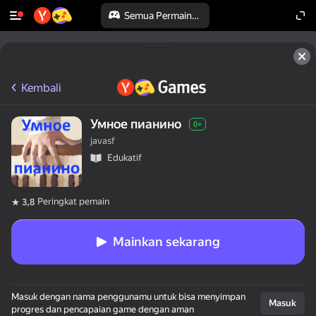
Semua Permainan
Kembali
Умное пианино
0+
javasf
Edukatif
Peringkat pemain
3,8
Mainkan sekarang
Masuk dengan nama penggunamu untuk bisa menyimpan
Masuk
progres dan pencapaian game dengan aman