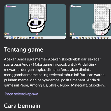
Tentang game
Apakah Anda suka meme? Apakah skibidi lebih dari sekadar
suara bagi Anda? Maka game ini cocok untuk Anda! Gim-
mewarnai dengan angka, di mana Anda akan diminta
menggambar meme paling terkenal tahun ini! Ratusan warna,
puluhan meme, dan banyak emosi positif menanti Anda di
game ini! Pepe, Among Us, Shrek, Nubik, Minecraft, Skibidi-ini
hanya sebagian kecil dari apa yang menanti Anda!
Baca selengkapnya
49
50+ game teratas. Dicintai

52
42
Cara bermain
oleh semua. Bahkan “non-gamers”
Italian Animals Check
Beam Drive
Call Metromen