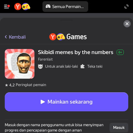
Semua Permainan
Kembali
Skibidi memes by the numbers
6+
Farenlait
Untuk anak laki-laki
Teka teki
Peringkat pemain
4,2
Mainkan sekarang
Masuk dengan nama penggunamu untuk bisa menyimpan
Masuk
progres dan pencapaian game dengan aman