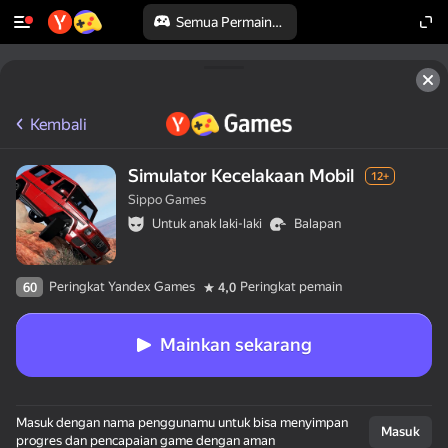
Semua Permainan
Kembali
Simulator Kecelakaan Mobil
12+
Sippo Games
Untuk anak laki-laki
Balapan
Peringkat Yandex Games
Peringkat pemain
60
4,0
Mainkan sekarang
Masuk dengan nama penggunamu untuk bisa menyimpan
Masuk
progres dan pencapaian game dengan aman