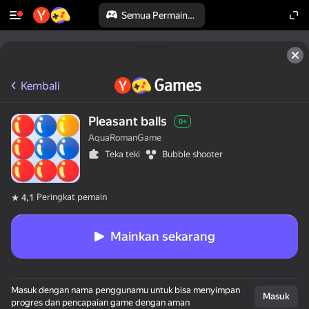
Semua Permainan
Kembali
Pleasant balls
0+
AquaRomanGame
Teka teki
Bubble shooter
Peringkat pemain
4,1
Mainkan sekarang
Masuk dengan nama penggunamu untuk bisa menyimpan
Masuk
progres dan pencapaian game dengan aman