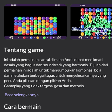
Putar perangkat
Game ini hanya mendukung orientasi\lanskap
Memuat
Tentang game
Ini adalah permainan santai di mana Anda dapat menikmati
desain yang bagus dan soundtrack yang harmonis. Tujuan dari
permainan ini adalah untuk mengumpulkan kombinasi bola
dan melakukan berbagai tugas untuk menyelesaikannya yang
perlu Anda pikirkan dengan pikiran Anda.
Gameplay yang tidak tergesa-gesa dan metodis
mainkan
memungkinkan pemain untuk merencanakan tindakan mereka
Baca selengkapnya
dengan lebih baik, sehingga mengumpulkan kombinasi yang
semakin kompleks.
Cara bermain