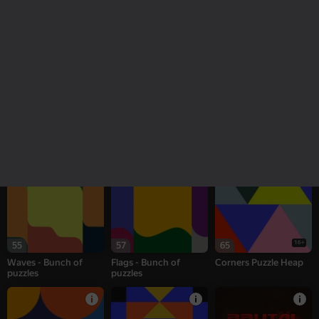
Clicker "Bungou stray
Jigsaw Solitaire
Robby speed flash
dogs"
18+
57
56
Merge FNAF:
Slime & Drop
Steps Puzzle Heap
Animatronic Battle
16+
55
57
65
Waves - Bunch of
Flags - Bunch of
Corners Puzzle Heap
puzzles
puzzles