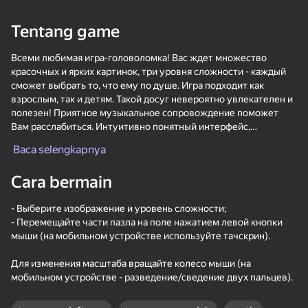
16+
58
Tentang game
Kitty's Clicker: The
Brainrot Hits! Meme
Robby: Become a
Evolution of Food
music steal the
Miner!
Всеми любимая игра-головоломка! Вас ждет множество
Brainrot
красочных и ярких картинок, три уровня сложности - каждый
сможет выбрать то, что ему по душе. Игра подходит как
взрослым, так и детям. Такой досуг невероятно увлекателен и
полезен! Приятное музыкальное сопровождение поможет
Вам расслабиться. Интуитивно понятный интерфейс,
возможность выбора фона, наличие образца изображения -
Baca selengkapnya
38
56
это все, что нужно для комфортной игры!
Labubu Toy Clicker -
Fight Stars
Obby: Master of the
Cara bermain
Dancing, Memes,
Sword
Songs, Rhythm
- Выберите изображение и уровень сложности;
- Перемещайте части пазла на поле нажатием левой кнопки
мыши (на мобильном устройстве используйте тачскрин).
Для изменения масштаба вращайте колесо мыши (на
мобильном устройстве - разведение/сведение двух пальцев).
25
41
33
Cartoon coloring
Obby: Money Tycoon.
Sprunki Boxing - Beat
book
Tower to the Sky!
the Ragdolls in 3D