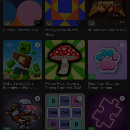
16+
16+
18+
53
63
70
Circles - PuzzleHeap
Matryoshka Puzzle
Brutal Pack Doom V10
Heap
16+
53
73
Obby Sword! Cut
Merge Mushrooms:
Simulator Kucing:
Enemies at Blocks
Forest Connect 2048
Teman-teman
Arena!
72
72
87