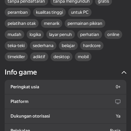
tanpa pendaftaran
tanpa mengunduh
gratis
peramban
kualitas tinggi
untuk PC
pelatihan otak
menarik
permainan pikiran
mudah
logika
layar penuh
perhatian
online
24
teka-teki
sederhana
belajar
hardcore
Look into the phone
One Block Simulator -
Invoker Game
Dandy world:
Mine MOD!
timekiller
adiktif
desktop
mobil
Evolution
Info game
Peringkat usia
0+
16+
50
42
29
Platform
My Pet Shelly
Clicker: Jujutsu Kaisen
Amazing pictures.
Evolution
Color by numbers
Dukungan otorisasi
Ya
Pelokalan
Rusia