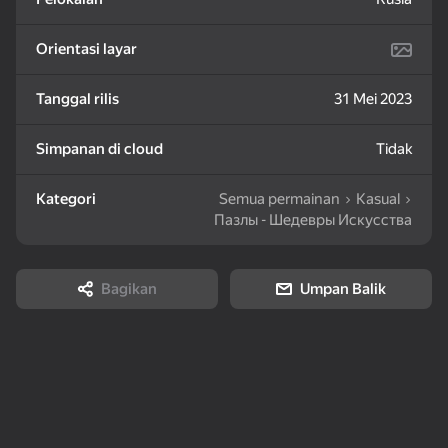
Orientasi layar
38
Breinroth: Farm of
Mine Fishing
Block Blast Online
Wonders
Tanggal rilis
31 Mei 2023
Simpanan di cloud
Tidak
Kategori
Semua permainan
Kasual
Пазлы - Шедевры Искусства
77
48
Knife Throwing 2D
Plants vs Zombies
Obby: Speed per Click
Free
99,9
Bagikan
Umpan Balik
30
88
61