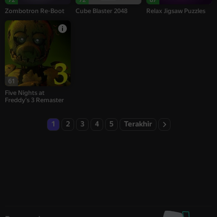
Zombotron Re-Boot
Cube Blaster 2048
Relax Jigsaw Puzzles
61
Five Nights at
Freddy's 3 Remaster
1
2
3
4
5
Terakhir