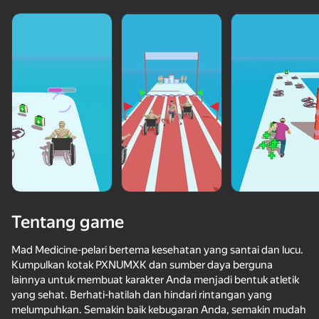
Tentang game
Mad Medicine-pelari bertema kesehatan yang santai dan lucu.
Kumpulkan kotak PXNUMXK dan sumber daya berguna
lainnya untuk membuat karakter Anda menjadi bentuk atletik
65
50+ game teratas. Dicintai

34
65
yang sehat. Berhati-hatilah dan hindari rintangan yang
oleh semua. Bahkan “non-gamers”
Perfect Flip
Escape from the Laser
Fast and Thick
Bike Rush
melumpuhkan. Semakin baik kebugaran Anda, semakin mudah