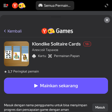
Semua Permainan
Kembali
Klondike Solitaire Cards
18+
Алексей Таранов
Kartu
Permainan Papan
Peringkat pemain
3,7
Mainkan sekarang
Masuk dengan nama penggunamu untuk bisa menyimpan
Masuk
progres dan pencapaian game dengan aman