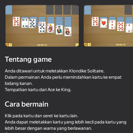
Putar perangkat
Game ini hanya mendukung orientasi\lanskap
Tentang game
Anda ditawari untuk meletakkan Klondike Solitaire.
Dalam permainan Anda perlu memindahkan kartu ke empat
bidang kanan.
Tempatkan kartu dari Ace ke King.
Cara bermain
mainkan
Klik pada kartu dan seret ke kartu lain.
80
77
76
75
Anda dapat meletakkan kartu yang lebih kecil pada kartu yang
Solitaire Klondike - Deluxe
Solitaire Spider - Deluxe
Solitaire 2024
Klondike 20
lebih besar dengan warna yang berlawanan.