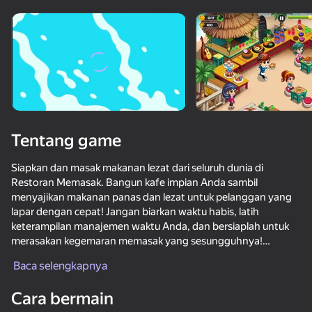
Putar perangkat
Game ini hanya mendukung orientasi\lanskap
Tentang game
Siapkan dan masak makanan lezat dari seluruh dunia di
Restoran Memasak. Bangun kafe impian Anda sambil
menyajikan makanan panas dan lezat untuk pelanggan yang
lapar dengan cepat! Jangan biarkan waktu habis, latih
keterampilan manajemen waktu Anda, dan bersiaplah untuk
merasakan kegemaran memasak yang sesungguhnya!
mainkan
Baca selengkapnya
Fitur:
67
83
- Temukan banyak resep berbeda yang bisa Anda sajikan!
Cara bermain
- Pilihan besar hidangan terkenal di dunia untuk dibuat.
Traffic Gap: Merge Rush
Find the Pair: Connect Tiles
Idle Bus Station
Open House