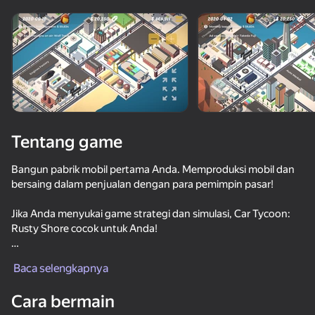
Putar perangkat
Game ini hanya mendukung orientasi\lanskap
Memuat
Tentang game
Bangun pabrik mobil pertama Anda. Memproduksi mobil dan
bersaing dalam penjualan dengan para pemimpin pasar!
Jika Anda menyukai game strategi dan simulasi, Car Tycoon:
Rusty Shore cocok untuk Anda!
mainkan
Rusty Shore adalah kota tepi pantai kecil yang terkenal
Baca selengkapnya
dengan pasar truk pikapnya. Keluarga Mahkota Anda memiliki
perusahaan mobil besar di Eropa. Ayahmu mengirimmu ke
Cara bermain
Rusty Shore untuk menunjukkan keahlian berwirausaha Anda.