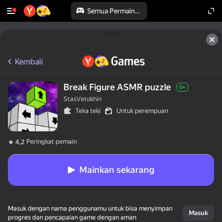
Semua Permainan
Kembali
Break Figure ASMR puzzle
0+
StasVetokhin
Teka teki
Untuk perempuan
Peringkat pemain
4,2
Mainkan sekarang
Masuk dengan nama penggunamu untuk bisa menyimpan
Masuk
progres dan pencapaian game dengan aman