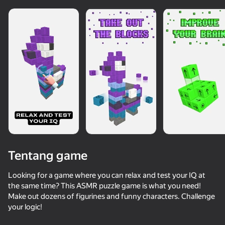
Tentang game
Looking for a game where you can relax and test your IQ at
the same time? This ASMR puzzle game is what you need!
Make out dozens of figurines and funny characters. Challenge
50+ game teratas. Dicintai

your logic!
oleh semua. Bahkan “non-gamers”