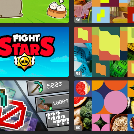
56
54
60