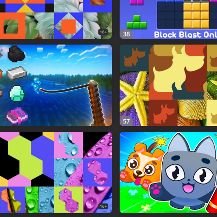
16+
38
57
16+