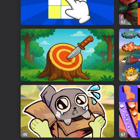
62
49
67