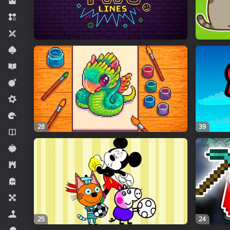
Դերային
Երեք միանման
Երկուսի համար
Խաղաթղթային
Կրթական
Մարտական
Միջին դժվարություն
Մրցավազք
28
39
Նովելներ
Պատահական
Ռազմավարություն
Սարսափներ
Սեղանի
Սիմուլյատորներ
25
24