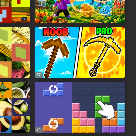
18+
57
16+
34