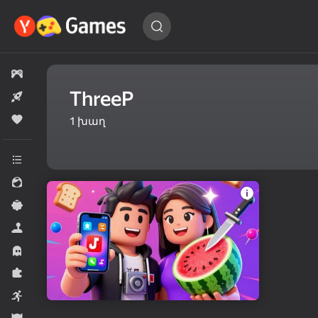
Գտնել
խաղ…
Բոլոր խաղերը
ThreeP
Նոր
Սիրված
1
խաղ
Բոլոր կատեգորիաները
Աղջիկների համար
Պատահական
Սիմուլյատորներ
Սարսափներ
Գլուխկոտրուկներ
Արկադային