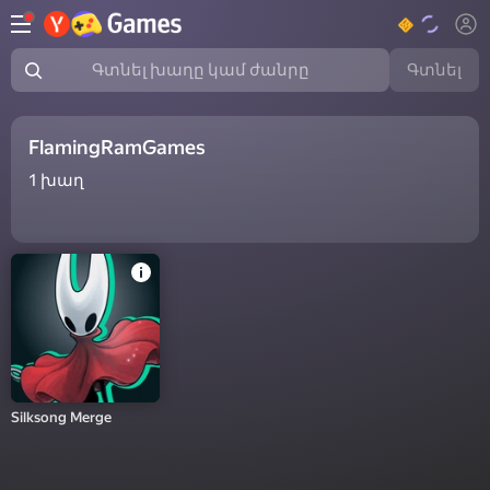
Գտնել
Գտնել խաղը կամ ժանրը
FlamingRamGames
1
խաղ
Silksong Merge