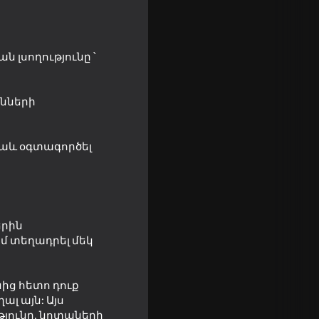
 լսողությունը ՝
ւնների
նաև օգտագործել
երին
մ տեղադրել մեկ
նից հետո դուք
18+
ալ այն: Այս
թյունը, նոտաների