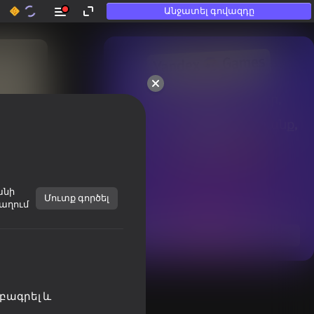
Անջատել գովազդը
50+ լավագույն խաղեր, 
որոնցով

խաղում են նույնիսկ նրանք, 
ովքեր

«չեն խաղում»
անի
Մուտք գործել
աղում
Տեսնել
բագրել և