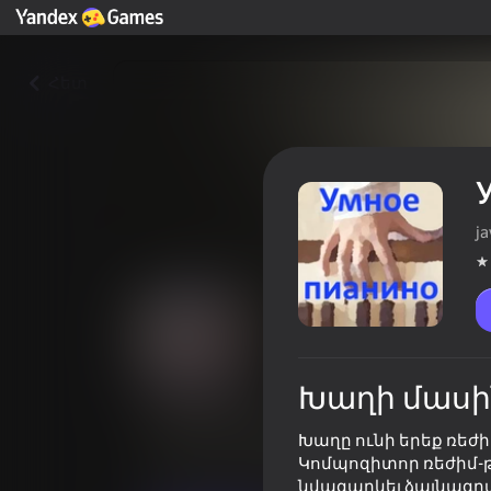
Հետ
ja
Խաղի մասի
Умное пианино
Խաղը ունի երեք ռեժի
Խաղացողների գնահատականը
3,8
Կոմպոզիտոր ռեժիմ-թ
նվագարկել ձայնագրվ