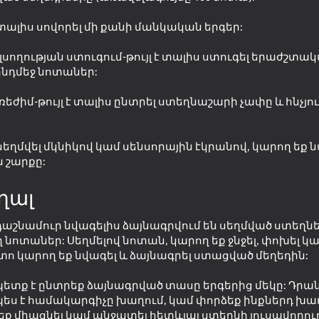
է տալիս սովորել մի քանի մանկական երգեր:
ողության ստուգում-թույլ է տալիս ստուգել երաժշտական
նընդմեջ նոտաներ:
իմ-թույլ է տալիս ընտրել ստեղնաշարի չափը և հնչյո
սեղմվել մկնիկով կամ սենսորային էկրանով, կարող եք 
 շարքը:
18+
49
54
ղալ
Your Life Simulator
Musical Tiles
աշնամուր նվագելիս ձայնագրվում են սեղմված ստեղն
աներ: Սեղմելով նոտան, կարող եք ջնջել, փոխել կա
տո կարող եք նվագել և ձայնագրել ստացված մեղեդին:
 պետք է ընտրեք ձայնագրված տասը երգերից մեկը: Դրա
55
44
նչպես է համակարգիչը խաղում, կամ փորձեք ինքներդ խաղ
est
Wordix
Twerk Master
 եք միացնել կամ անջատել հետևյալ ստեղնի լուսավորու