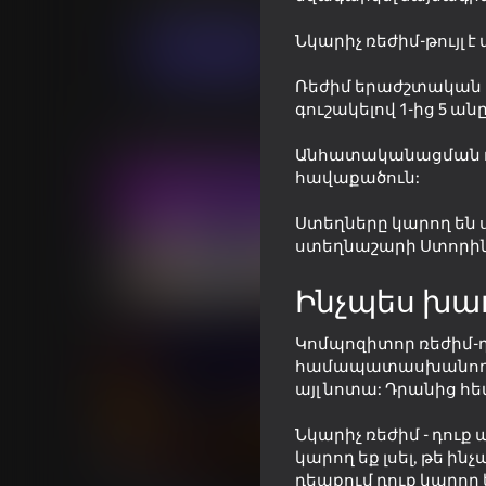
Կրթական
javasf
Նկարիչ ռեժիմ-թույլ 
Խաղալ
Ռեժիմ երաժշտական լս
գուշակելով 1-ից 5 ա
Նմանատիպ խաղեր
Անհատականացման ռեժ
հավաքածուն:
Ստեղները կարող են 
ստեղնաշարի Ստորին
55
43
Ինչպես խա
Online piano
Age test
Կոմպոզիտոր ռեժիմ-դ
համապատասխանող նոտ
այլ նոտա: Դրանից հե
Նկարիչ ռեժիմ - դուք
56
41
կարող եք լսել, թե ի
Neon Swing
Become the Strong
դեպքում դուք կարող