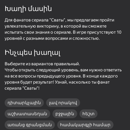
Խաղի մասին
Պտտեք սարքը
Для фанатов сериала "Сваты", мы предлагаем пройти
Խաղը աշխատում է միայն հորիզոնական
ուղղությամբ
увлекательную викторину, в которой вы сможете
испытать свои знания о сериале. В игре присутствуют 10
уровней с разными вопросами и сложностью.
Ինչպես խաղալ
Выберите из вариантов правильный.
Чтобы открыть следующий уровень, вам нужно ответить
на все вопросы предыдущего уровня. В конце каждого
уровня будет результат! Узнай, насколько ты фанат
сериала "Сваты"!
դիտարկչային
լավ որակով
ԽԱՂԱԼ
աշխատասեղան
բջջային
հեշտ
առանց գրանցման
համակարգչի համար