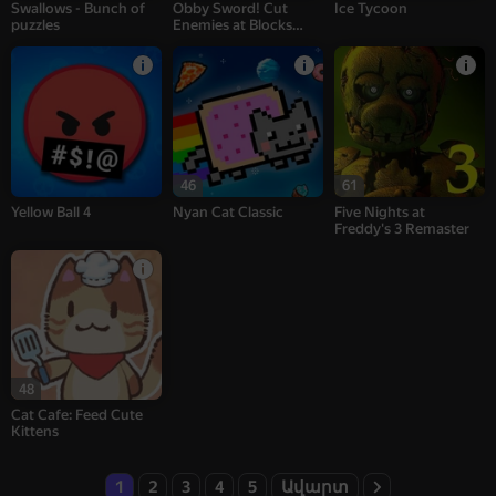
Swallows - Bunch of
Obby Sword! Cut
Ice Tycoon
puzzles
Enemies at Blocks
Arena!
46
61
Yellow Ball 4
Nyan Cat Classic
Five Nights at
Freddy's 3 Remaster
48
Cat Cafe: Feed Cute
Kittens
1
2
3
4
5
Ավարտ