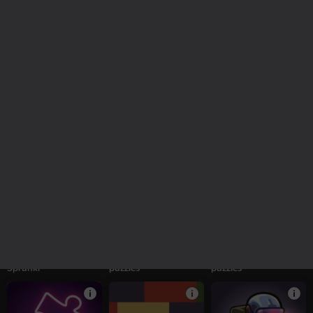
Furry Friend:
Obby: Money Tycoon.
Merge Cocktails: A
Tamagotchi
Tower to the Sky!
Hot Party!
16+
52
65
63
Obby: Tower to Space
Word Arena
Pegs PuzzleHeap
+1
57
57
Obby Robby: Help
Boats - Bunch of
Doggies - Bunch of
Sprunki
puzzles
puzzles