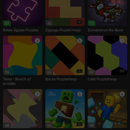
18+
87
42
72
Relax Jigsaw Puzzles
Zigzags Puzzle Heap
Zombotron Re-Boot
16+
16+
59
62
67
Twist - Bunch of
Bricks PuzzleHeap
Cells PuzzleHeap
puzzles
16+
58
53
60