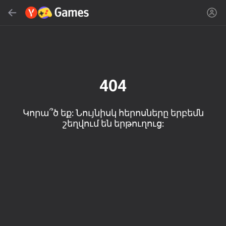
Գտնել
Գտնել խաղը կամ ժանրը
Yandex Games
Խորհուրդ ենք տալիս
404
Կորա՞ծ եք: Նույնիսկ հերոսները երբեմն
շեղվում են երթուղուց:
18+
50
Kick the Boss
Cute Tiles: Puzzle
MGE Status
Playground