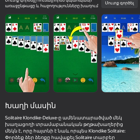
Մուտք գործելը հուսալիորեն կպահպանի
Մուտք գործել
առաջընթացը և հաջողությունները խաղում
Խաղի մասին
Solitaire Klondike-Deluxe-ը ամենատարածված մեկ
խաղացողի տրամաբանական թղթախաղերից
86
78
77
54
մեկն է, որը հայտնի է նաև որպես Klondike Solitaire:
Block Blast 2048
Block Master - Super Puzzle!
Words Crossword Puzzle
Փորձեք ձեր ձեռքը հավաքել Solitaire տարբեր