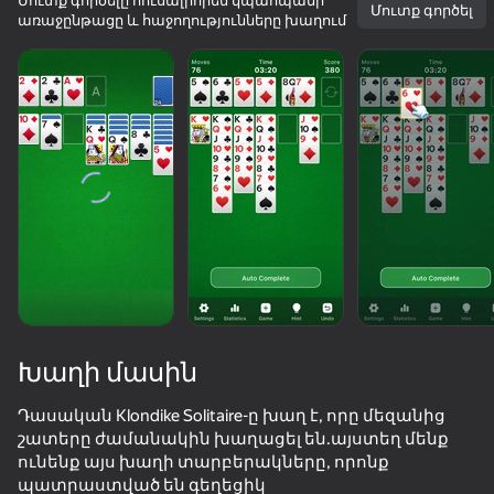
Մուտք գործելը հուսալիորեն կպահպանի
Մուտք գործել
առաջընթացը և հաջողությունները խաղում
Խաղի մասին
Դասական Klondike Solitaire-ը խաղ է, որը մեզանից
շատերը ժամանակին խաղացել են.այստեղ մենք
78
50+ թոփ խաղեր, որոնց խաղում են

50
72
80
ունենք այս խաղի տարբերակները, որոնք
նույնիսկ նրանք, ովքեր «չեն խաղում»
Block Master - Super Puzzle!
Call Dandy world now!
Domino duel
պատրաստված են գեղեցիկ