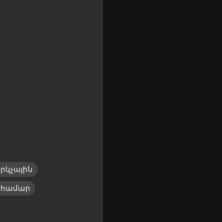
g
րկչային
 համար