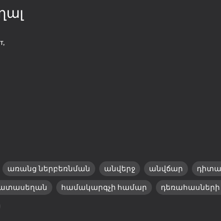
եր
MezzleN Dev
ղալ
т,
58
70
s
Beamng: Online City
Grand Extreme Racin
առանց ներբեռնման
անվերջ
անվճար
դիտա
ատասեղան
համակարգչի համար
դեռահասների
64
61
Real Racing GT3
Night for drift