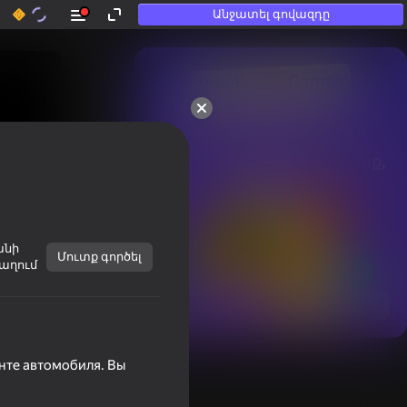
Անջատել գովազդը
50+ լավագույն խաղեր, 
որոնցով

խաղում են նույնիսկ նրանք, 
ովքեր

«չեն խաղում»
անի
Մուտք գործել
աղում
Տեսնել
онте автомобиля. Вы