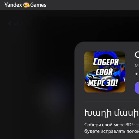
Հետ
M
Խաղի մասի
Собери свой мерс 3D!
Собери свой мерс 3D! - 
Խաղացողների գնահատականը
4,3
будете исправлять поло