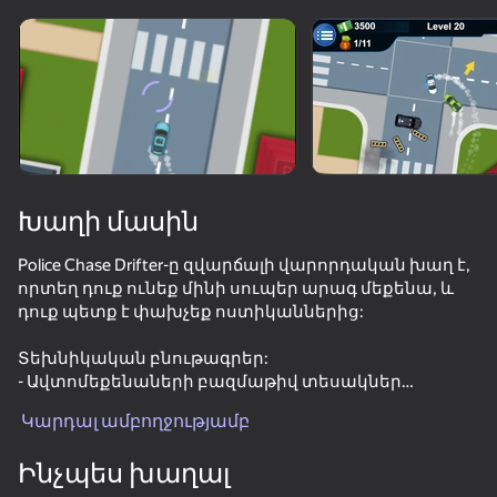
Պտտեք սարքը
Խաղը աշխատում է միայն հորիզոնական
ուղղությամբ
Խաղի մասին
Police Chase Drifter-ը զվարճալի վարորդական խաղ է,
որտեղ դուք ունեք մինի սուպեր արագ մեքենա, և
դուք պետք է փախչեք ոստիկաններից:
Տեխնիկական բնութագրեր:
- Ավտոմեքենաների բազմաթիվ տեսակներ
ԽԱՂԱԼ
- Հետաքրքիր խաղախաղ
Կարդալ ամբողջությամբ
Վերահսկողություն:
66
70
53
Ինչպես խաղալ
WASD / Ռադիո վերահսկել մեքենան
Destroy the car 3D
Unreal Drift
No Brakes: Total Mayhem
Shoot the Bo