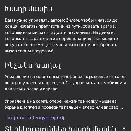
Խաղի մասին
Вам нужно управлять автомобилем, чтобы мчаться до
конца, избегать препятствий на пути, сбивать врагов,
которые вам мешают, и дойти до финиша. На деньги,
которые вы заработаете в соревнованиях, вы сможете
покупать более мощные машины и постоянно бросать
вызов своим пределам!
Ինչպես խաղալ
Управление на мобильных телефонах: перемещайте палец
по экрану влево и вправо, чтобы управлять автомобилем и
двигаться влево и вправо.
Управление на компьютере: нажмите кнопку мыши на
экране дисплея и проведите пальцем влево или вправо,
чтобы управлять автомобилем и двигаться влево или
Կարդալ ամբողջությամբ
73
59
44
64
вправо.
Supercar Battle: 2 Player Racing Game
Crazy Flying Car
Twerk Master
Railroad Mas
Տեղեկություններ խաղի մասին