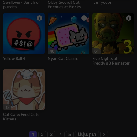
Swallows - Bunch of
Obby Sword! Cut
Ice Tycoon
puzzles
Enemies at Blocks
Arena!
46
61
Yellow Ball 4
Nyan Cat Classic
Five Nights at
Freddy's 3 Remaster
48
Cat Cafe: Feed Cute
Kittens
1
2
3
4
5
Ավարտ