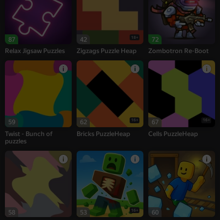
18+
87
42
72
Relax Jigsaw Puzzles
Zigzags Puzzle Heap
Zombotron Re-Boot
16+
16+
59
62
67
Twist - Bunch of
Bricks PuzzleHeap
Cells PuzzleHeap
puzzles
16+
58
53
60