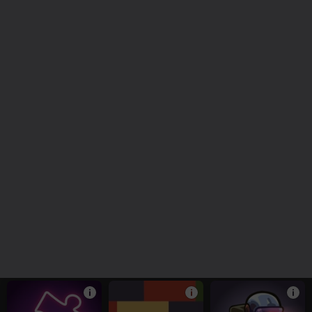
Furry Friend:
Obby: Money Tycoon.
Merge Cocktails: A
Tamagotchi
Tower to the Sky!
Hot Party!
16+
52
65
63
Obby: Tower to Space
Word Arena
Pegs PuzzleHeap
+1
57
57
Obby Robby: Help
Boats - Bunch of
Doggies - Bunch of
Sprunki
puzzles
puzzles