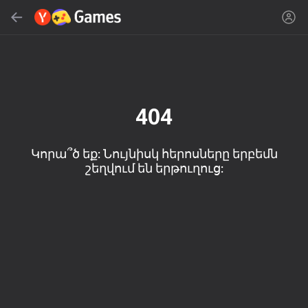
Գտնել
Գտնել խաղը կամ ժանրը
Yandex Games
Խորհուրդ ենք տալիս
404
Կորա՞ծ եք: Նույնիսկ հերոսները երբեմն
շեղվում են երթուղուց:
18+
50
Kick the Boss
Cute Tiles: Puzzle
MGE Status
Playground