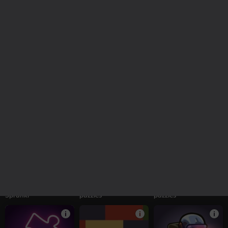
Furry Friend:
Obby: Money Tycoon.
Merge Cocktails: A
Tamagotchi
Tower to the Sky!
Hot Party!
16+
52
65
63
Obby: Tower to Space
Word Arena
Pegs PuzzleHeap
+1
57
56
Obby Robby: Help
Boats - Bunch of
Doggies - Bunch of
Sprunki
puzzles
puzzles