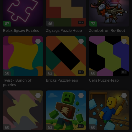
18+
87
46
72
Relax Jigsaw Puzzles
Zigzags Puzzle Heap
Zombotron Re-Boot
16+
16+
58
62
68
Twist - Bunch of
Bricks PuzzleHeap
Cells PuzzleHeap
puzzles
16+
60
53
60