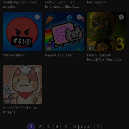
Swallows - Bunch of
Obby Sword! Cut
Ice Tycoon
puzzles
Enemies at Blocks
Arena!
46
61
Yellow Ball 4
Nyan Cat Classic
Five Nights at
Freddy's 3 Remaster
48
Cat Cafe: Feed Cute
Kittens
1
2
3
4
5
Ավարտ