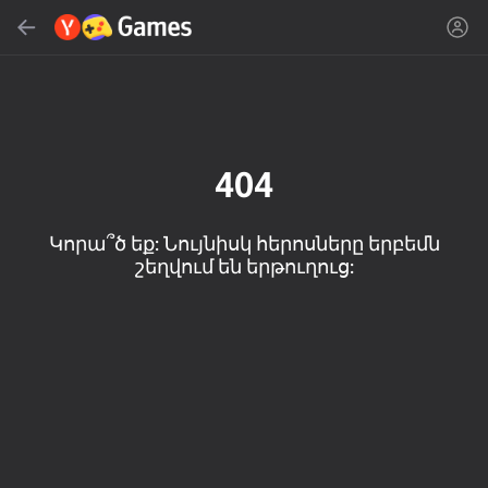
Գտնել
Գտնել խաղը կամ ժանրը
Yandex Games
Խորհուրդ ենք տալիս
404
Կորա՞ծ եք: Նույնիսկ հերոսները երբեմն
շեղվում են երթուղուց:
18+
50
Kick the Boss
Cute Tiles: Puzzle
MGE Status
Playground