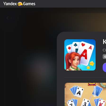
Հետ
Cl
6
Kings & Queens
Yandex Խաղերի
Խաղացո
64
4,4
գնահա
Վարկանիշ