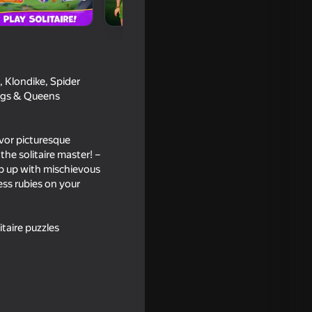
, Klondike, Spider
ings & Queens
vor picturesque
the solitaire master! –
ep up with mischievous
ess rubies on your
tory
itaire puzzles
18+
aw 1 or 3