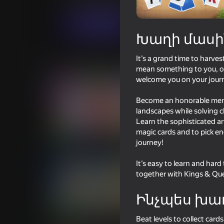
Խաղաթղթային
Clever Apps Pte. Ltd.
Խաղալ
Խաղի մասի
It’s a grand time to harve
Նմանատիպ խաղեր
mean something to you, or 
welcome you on your journey
Become an honorable membe
landscapes while solving c
Learn the sophisticated ar
76
75
magic cards and to pick en
journey!
Match Arena
Solitaire Word Puzz
It’s easy to learn and hard 
together with Kings & Qu
Ինչպես խա
78
76
Beat levels to collect car
Vega Mix 2
Hedgies!