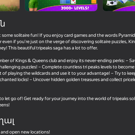
ն
st some solitaire fun! If you enjoy card games and the words Pyramid
even if you’re just on the verge of discovering solitaire puzzles, K
! This beautiful tripeaks saga has a lot to offer.
r of Kings & Queens club and enjoy its never-ending perks: – Sa
hallenging puzzles! – Complete countless tri peaks levels to become 
t of playing the wildcards and use it to your advantage! – Try to ke
82
82
chanted locks! – Uncover hidden golden treasures and collect pricel
le
Skydom Reforged
My Castle. Merge & S
to let go of! Get ready for your journey into the world of tripeaks sol
eens!
ղալ
42
77
ds and open new locations!
Call Metromen
Solitaire Klondike: Dr