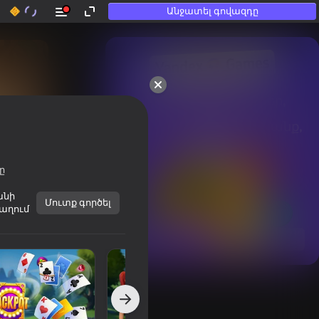
Անջատել գովազդը
50+ լավագույն խաղեր, 
որոնցով

խաղում են նույնիսկ նրանք, 
ովքեր

«չեն խաղում»
ը
անի
Մուտք գործել
աղում
Տեսնել