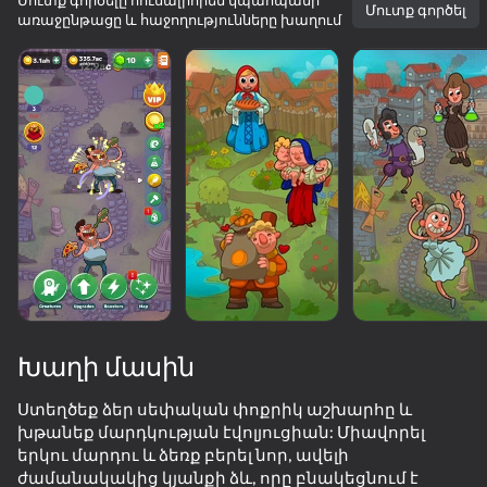
Մուտք գործելը հուսալիորեն կպահպանի
Մուտք գործել
առաջընթացը և հաջողությունները խաղում
Խաղի մասին
Ստեղծեք ձեր սեփական փոքրիկ աշխարհը և
խթանեք մարդկության էվոլյուցիան: Միավորել
36
50+ թոփ խաղեր, որոնց խաղում են

38
35
երկու մարդու և ձեռք բերել նոր, ավելի
նույնիսկ նրանք, ովքեր «չեն խաղում»
Apple Worm
Brainrot Evolution: Clicker
Twerk Race: Cross the bridge
ժամանակակից կյանքի ձև, որը բնակեցնում է