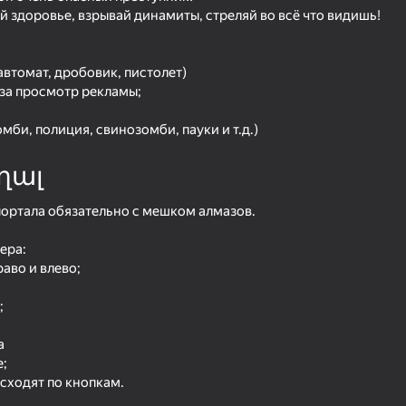
hess
 здоровье, взрывай динамиты, стреляй во всё что видишь!
втомат, дробовик, пистолет)
за просмотр рекламы;
мби, полиция, свинозомби, пауки и т.д.)
ղալ
портала обязательно с мешком алмазов.
58
53
ера:
Impostor but Huggy Wuggy
Boxing Random
раво и влево;
;
а
;
55
60
сходят по кнопкам.
Doors Craft
Mine Fight! Cut Mob