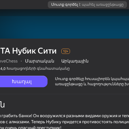
Մուտք գործել
է պահել առաջընթացը
ГТА Нубик Сити
12+
oveChess
·
Մարտական
Արկադային
Խաղացողների գնահատականը
4,0
Մուտք գործելը հուսալիորեն կպահպ
Խաղալ
առաջընթացը և հաջողությունները խ
ն
л грабить банки! Он вооружился разными видами оружия и теп
в с алмазами. Теперь Нубику придется противостоять полиции
12+
 он очень опасный преступник!