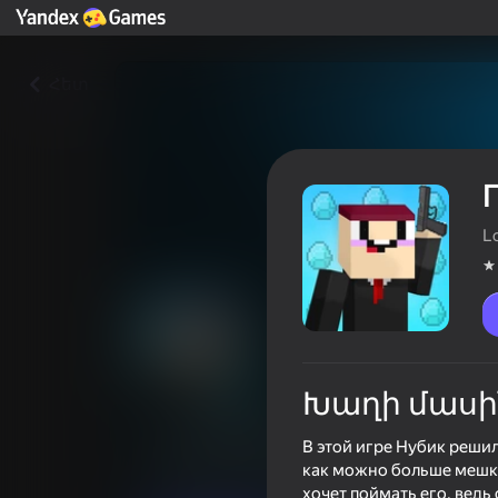
Հետ
L
Խաղի մասի
ГТА Нубик Сити
В этой игре Нубик реши
Խաղացողների գնահատականը
4,0
как можно больше мешко
хочет поймать его, ведь