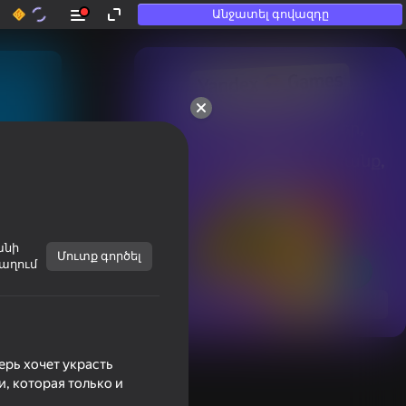
Անջատել գովազդը
50+ լավագույն խաղեր, 
որոնցով

խաղում են նույնիսկ նրանք, 
ովքեր

«չեն խաղում»
անի
Մուտք գործել
աղում
Տեսնել
ерь хочет украсть
, которая только и