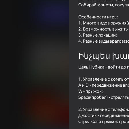
Մարտական
Արկադային
LoveC
Собирай монеты, покупай
Խաղալ
Особенности игры:
1. Много видов оружия(а
2. Возможность выжить 
3. Разные локации;
Նմանատիպ խաղեր
4. Разные виды врагов(зо
Ինչպես խա
Цель Нубика - дойти до 
74
54
1. Управление с компьют
ONEPUNCH battleground
Stick Archers Battle
A и D - передвижение вп
W - прыжок;
Space(пробел) - стрелять
2. Управление с телефон
Джостик - передвижение
71
68
Стрельба и прыжок прои
Mine Pixel Shooter
Noob vs FNAF