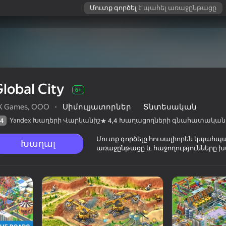
Մուտք գործել
է պահել առաջընթացը
lobal City
6+
X Games, OOO
·
Սիմուլյատորներ
Տնտեսական
Yandex Խաղերի Վարկանիշ
Խաղացողների գնահատական
4
4,4
Մուտք գործելը հուսալիորեն կպահպ
Խաղալ
առաջընթացը և հաջողությունները խ
ղների
6+
տականը