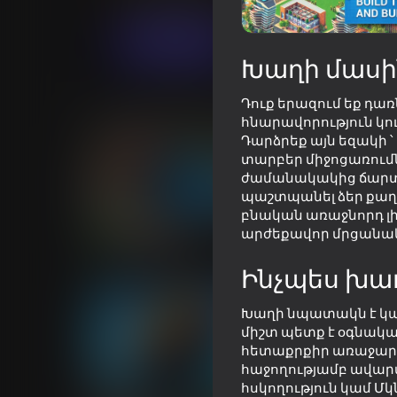
Սիմուլյատորներ
Տնտեսական
Խաղալ
Խաղի մասի
Դուք երազում եք դառ
Նմանատիպ խաղեր
հնարավորություն կո
Դարձրեք այն եզակի ՝
տարբեր միջոցառումն
ժամանակակից ճարտա
պաշտպանել ձեր քաղա
բնական առաջնորդ լի
72
73
արժեքավոր մրցանակ
Drift vanity on ZIL
Long-haul trucking 
Ինչպես խա
Խաղի նպատակն է կառ
միշտ պետք է օգնակ
հետաքրքիր առաջարկ
հաջողությամբ ավար
70
75
հսկողություն կամ Մկ