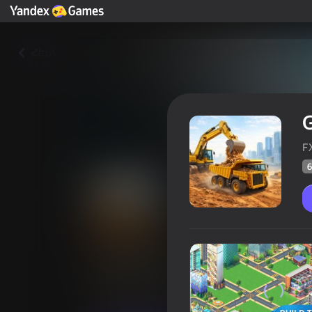
Հետ
G
F
6
Global City
Yandex Խաղերի
Խաղացո
64
4,4
գնահա
Վարկանիշ