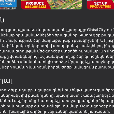
FX Games, OOO
ն
նալ քաղաքապետ և կառավարել քաղաքը: Global City-ում
ւնենաք իրականացնել ձեր երազանքը: Կառուցեք քաղաք
 Ի ուրախություն ձեր մայրաքաղաքի բնակիչների և հյո
երի ՝ եզակի դեկորատիվ առարկաներ ստեղծելու, ինչպ
րապետության մեծ գործեր ստեղծելու համար: Մի մո
քը վտանգներից: Եվ նաև կարող եք ձեր գործընկերներ
նելու ձեր անգնահատելի փորձը: Մրցակցեք առաջնորդ
61
76
ների համար և արժանիորեն Եղեք լավագույն քաղաք
simulator
Magnetic Fishing
Crafting fighting car 
blocks
ղալ
ուցել քաղաքը և զարգացնել նրա ենթակառուցվածքը: 
աններ-ակտիվ բնակիչները, պատրաստ է առաջարկել Ձե
ներ. Լսեք նրանց, կատարեք առաջադրանքներ ՝ ծրագր
տելու և քաղաքը զարգացնելու համար: Օգտագործեք 
16+
61
72
նիկ ՝ խաղային գործողություններ կատարելու համար: