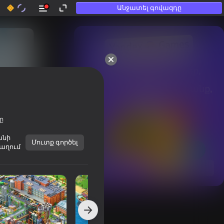
Անջատել գովազդը
50+ լավագույն խաղեր, 
որոնցով

խաղում են նույնիսկ նրանք, 
ովքեր

«չեն խաղում»
ը
անի
Մուտք գործել
աղում
Տեսնել