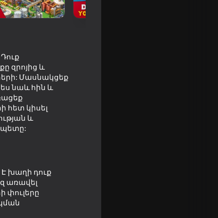
 Դուք
ը զրոյից և
ւրերի: Մասնակցեք
ես նաև հին և
ռացեք
ի հետ կիսել
ության և
ապետը:
out of
Է խաղի դուք
զ առավել
ի փուլերը
հպման