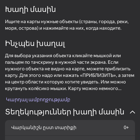
Խաղի մասին
Պտտեք սարքը
Ищите на карты нужные объекты (страны, города, реки,
Խաղը աշխատում է միայն հորիզոնական
ուղղությամբ
моря, острова) и нажимайте на них, когда находите.
Ինչպես խաղալ
Для выбора указания объекта кликайте мышкой или
пальцем по тачскрину в нужной части экрана. Если
нужного объекта не видно на карте, можете приблизить
карту. Для этого надо или нажать «ПРИБЛИЗИТЬ», а затем
на центр области которую хотите увидеть. Или можно
крутануть колёсико мышки. Карту можно немного
смещать в стороны, для этого надо нажать на кнопку
Կարդալ ամբողջությամբ
мышки или нажать пальцем на тачскрин, сдвинуть курсор
в сторону и отпустить. Потом можно посмотреть историю
Տեղեկություններ խաղի մասին
ԽԱՂԱԼ
выполнений заданий (там только те задания, которые
пройдены полностью).
79
72
35
51
Վարկանիշն ըստ տարիքի
0+
The Battle for Europe
Civilization. Age of Conquest
Are you suggestive?
Sea Battle