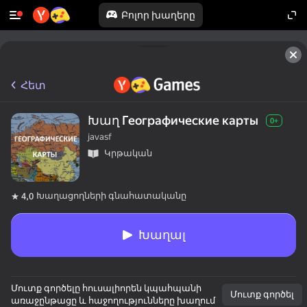
Բոլոր խաղերը
Հետ
Խաղ Географические карты
0+
javasf
Կրթական
Խաղացողների գնահատականը
4,0
Խաղալ
Մուտք գործելը հուսալիորեն կպահպանի
Մուտք գործել
առաջընթացը և հաջողությունները խաղում