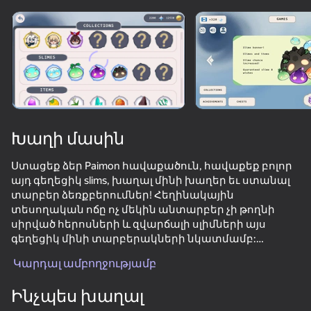
Պտտեք սարքը
Խաղը աշխատում է միայն հորիզոնական
ուղղությամբ
Խաղի մասին
Ստացեք ձեր Paimon հավաքածուն, հավաքեք բոլոր
այդ գեղեցիկ slims, խաղալ մինի խաղեր եւ ստանալ
տարբեր ձեռքբերումներ! Հեղինակային
տեսողական ոճը ոչ մեկին անտարբեր չի թողնի
սիրված հերոսների և զվարճալի սլիմների այս
գեղեցիկ մինի տարբերակների նկատմամբ:
ԽԱՂԱԼ
Կարդալ ամբողջությամբ
Նկարագրություն:
️ ️ Գեղեցիկ հեղինակային գրաֆիկա!
Ինչպես խաղալ
✨ Դուք կարող եք ձեռք բերել Paymon!