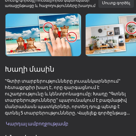
Մուտք գործելը հուսալիորեն կպահպանի
Մուտք գործել
առաջընթացը և հաջողությունները խաղում
Խաղի մասին
"Գտիր տարբերությունները լուսանկարներում"
հետաքրքիր խաղ է, որը զարգացնում է
ուշադրությունը և կենտրոնացումը: Խաղը "Գտնել
տարբերությունները" պարունակում է բազմաթիվ
մանրամասն պատկերներ, որտեղ դուք պետք է
գտնել 5 տարբերությունները. Վայելեք գործընթացը
և Զարգացրեք ձեր հմտությունները ՝ խաղալով այս
Կարդալ ամբողջությամբ
42
43
38
զվարճալի ընտանեկան խաղը:
Call Metromen
Twerk Run
Brainrot Evolution: Clicker