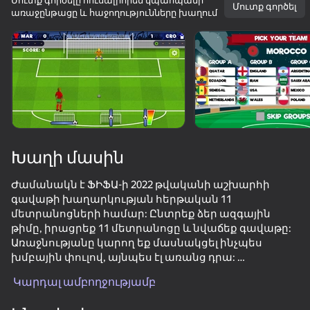
Մուտք գործելը հուսալիորեն կպահպանի
Մուտք գործել
առաջընթացը և հաջողությունները խաղում
Պտտեք սարքը
Խաղը աշխատում է միայն հորիզոնական
ուղղությամբ
Խաղի մասին
Ժամանակն է ՖԻՖԱ-ի 2022 թվականի աշխարհի
գավաթի խաղարկության հերթական 11
մետրանոցների համար: Ընտրեք ձեր ազգային
թիմը, իրացրեք 11 մետրանոցը և նվաճեք գավաթը:
Առաջնությանը կարող եք մասնակցել ինչպես
ԽԱՂԱԼ
խմբային փուլով, այնպես էլ առանց դրա:
Դուք կմրցեք տարբեր թիմերի հետ ՝ միանգամայն
Կարդալ ամբողջությամբ
83
72
75
յուրահատուկ փորձ ձեռք բերելու համար,
Fortzone Battle Royale
Meccha Chameleon Online
Crash X
Draw Joust!
Այստեղ ընտրելու շատ բան կա: Կցանկանայիք