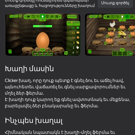
Մուտք գործելը հուսալիորեն կպահպանի
Մուտք գործել
առաջընթացը և հաջողությունները խաղում
Պտտեք սարքը
Խաղը աշխատում է միայն հորիզոնական
ուղղությամբ
Խաղի մասին
Clicker խաղ, որը դուք պետք է գնել ձու եւ աճել հավ,
այնուհետեւ վաճառել եւ գնել սարքավորումներ եւ
մղել ձեր ֆերմա.
Է խաղի դուք կարող եք գնել ավտոտնակ եւ մեքենա,
բարելավել ձեր բնակարանը եւ ֆերմա.
ԽԱՂԱԼ
Ինչպես խաղալ
34
52
Escape from the Laser
Fast and Thick
Cookie Clicker
Red Ball Esc
Հիմնական նպատակն է խաղի-մղել ֆերմա եւ