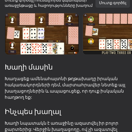
Մուտք գործելը հուսալիորեն կպահպանի
Մուտք գործել
առաջընթացը և հաջողությունները խաղում
Պտտեք սարքը
Խաղը աշխատում է միայն հորիզոնական
ուղղությամբ
Խաղի մասին
Խաղացեք ամենահայտնի թղթախաղը իրական
հակառակորդների դեմ, մարտահրավեր նետեք այլ
խաղացողներին և ապացուցեք, որ դուք իսկական
հաղթող եք:
ԽԱՂԱԼ
Ինչպես խաղալ
71
67
76
71
Խաղի նպատակն է առաջինը ազատվել իր բոլոր
My Resale. Cases and sales
Zomblox
State Connect
SlitherCraft.
քարտերից: Վերջին խաղացողը, ով չի ազատվել