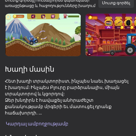
Մուտք գործելը հուսալիորեն կպահպանի
Մուտք գործել
առաջընթացը և հաջողությունները խաղում
Պտտեք սարքը
Խաղը աշխատում է միայն հորիզոնական
ուղղությամբ
Խաղի մասին
Հետ խաղի տրակտորիստ, ինչպես նաեւ խաղացել
է խաղում: Ինչպես Բլուրը բարձրանալիս, միայն
տրակտորով և կցորդով:
Ձեր խնդիրն է հավաքել անհրաժեշտ
քանակությամբ մրգերի եւ մատուցել դրանք
ԽԱՂԱԼ
հաճախորդի.
Կարդալ ամբողջությամբ
71
76
66
72
Որքան շատ ապրանքներ եք առաքում, այնքան
Extreme Drift: Highway Clash
Crafting fighting car out of blocks
TOYS: Crash Arena
RoverCraft
ավելի շատ մետաղադրամներ կստանաք, ինչպես