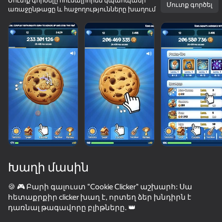
Մուտք գործելը հուսալիորեն կպահպանի
Մուտք գործել
առաջընթացը և հաջողությունները խաղում
Խաղի մասին
🍪 🎮 Բարի գալուստ "Cookie Clicker" աշխարհ: Սա
հետաքրքիր clicker խաղ է, որտեղ ձեր խնդիրն է
59
50+ թոփ խաղեր, որոնց խաղում են

53
36
59
դառնալ թագավորը բլիթները. 👑
նույնիսկ նրանք, ովքեր «չեն խաղում»
Mine Crusher
Capybara Evolution: Clicker
Apple Worm