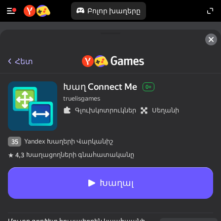
Բոլոր խաղերը
50+ թոփ խաղեր, որոնց խաղում են

նույնիսկ նրանք, ովքեր «չեն խաղում»
Հետ
Խաղ Connect Me
0+
truelisgames
Գլուխկոտրուկներ
Սեղանի
Yandex Խաղերի Վարկանիշ
35
Խաղացողների գնահատականը
4,3
Խաղալ