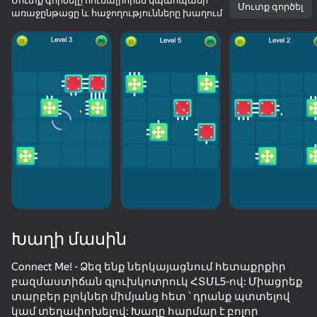
Մուտք գործելը հուսալիորեն կպահպանի
Մուտք գործել
առաջընթացը և հաջողությունները խաղում
Խաղի մասին
Connect Me! - Ձեզ ենք ներկայացնում հետաքրքիր
բազմաստիճան գլուխկոտրուկ ՀՏՄԼ5-ով: Միացրեք
62
84
86
տարբեր բլոկներ միմյանց հետ ՝ դրանք պտտելով
Screw Sort & Match: Rescue Birds
Gun's Master: Upgrade Weapon!
Pixel Flow: Color Blast
կամ տեղափոխելով: Խաղը հարմար է բոլոր