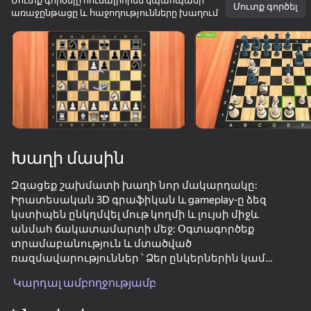
Մուտք գործելը հուսալիորեն կպահպանի
Մուտք գործել
առաջընթացը և հաջողությունները խաղում
Պտտեք սարքը
Խաղը աշխատում է միայն հորիզոնական
ուղղությամբ
Խաղի մասին
Զգացեք շախմատի խաղի նոր մակարդակը:
Իրատեսական 3D գրաֆիկան և gameplay-ը ձեզ
կստիպեն ընկղմվել մութ կողմի և լույսի միջև
անմահ ճակատամարտի մեջ: Օգտագործեք
տրամաբանություն և մտածված
ԽԱՂԱԼ
ռազմավարություններ ՝ Ձեր ընկերներին կամ
արհեստական ինտելեկտի ռոբոտներին
Կարդալ ամբողջությամբ
մարտահրավեր նետելու և շախմատի իսկական
վարպետ դառնալու համար: Բարձրացրեք ձեր