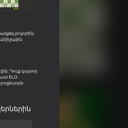
աղթել բոլորին:
անիշային
ին: Դուք կարող
ըստ ELO
պրոցեսորի
երներին