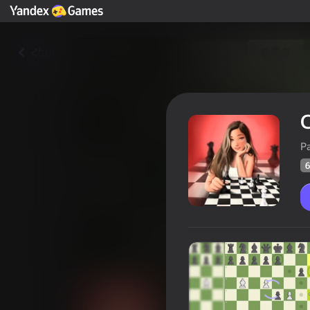
Հետ
P
6