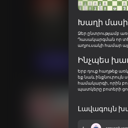
Խաղի մասի
Chess Bot
Ձեր ընտրությամբ առա
Yandex Խաղերի
Խաղացո
61
3,9
Դասակարգման որ տեղ
գնահա
Վարկանիշ
աղյուսակի համար այ
Սեղանի
PaperGame
Ինչպես խա
Խաղալ
Երբ դուք հաղթեք առ
եք նաև ինքնուրույն 
համակարգի, որին բ
Նմանատիպ խաղեր
պատկերը բոտերի ցու
Լավագույն խ