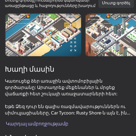
Մուտք գործելը հուսալիորեն կպահպանի
Մուտք գործել
առաջընթացը և հաջողությունները խաղում
Պտտեք սարքը
Խաղը աշխատում է միայն հորիզոնական
ուղղությամբ
Խաղի մասին
Կառուցեք ձեր առաջին ավտոմոբիլային
գործարանը: Արտադրեք մեքենաներ և մրցեք
վաճառքի հետ շուկայի առաջատարների հետ:
Եթե Ձեզ դուր են գալիս ռազմավարություններն ու
ԽԱՂԱԼ
սիմուլյացիաները, Car Tycoon: Rusty Shore-ն այն է, ինչ
ձեզ հարկավոր է:
Կարդալ ամբողջությամբ
48
38
54
Stack Fire Ball
Red Ball Escape
Brainrot Evolution: Clicker
Rusty Shore - ը փոքր ծովափնյա քաղաք է, որը