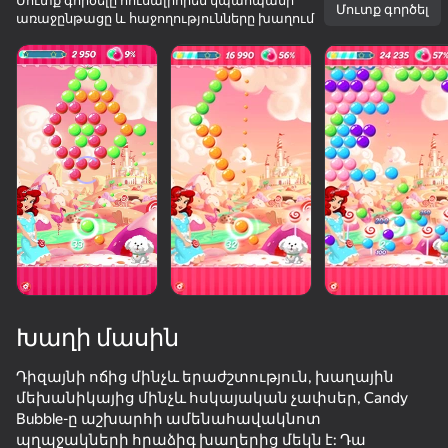
Մուտք գործելը հուսալիորեն կպահպանի
Մուտք գործել
առաջընթացը և հաջողությունները խաղում
Խաղի մասին
Դիզայնի ոճից մինչև երաժշտություն, խաղային
մեխանիկայից մինչև հսկայական չափսեր, Candy
39
35
82
Bubble-ը աշխարհի ամենահավակնոտ
I Am Security
Twerk Race: Cross the bridge
Tralalelo: The Great Escape
Skydom Ref
պղպջակների հրաձիգ խաղերից մեկն է: Դա