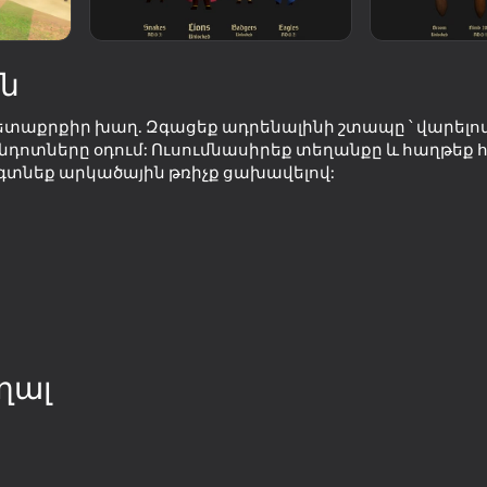
ն
է հետաքրքիր խաղ. Զգացեք ադրենալինի շտապը ՝ վարելո
նդոտները օդում: Ուսումնասիրեք տեղանքը և հաղթեք
 կգտնեք արկածային թռիչք ցախավելով:
40
42
Become the Strongest
Call Metromen
ղալ
38
35
Brainrot Evolution: Clicker
Twerk Race: Cross th