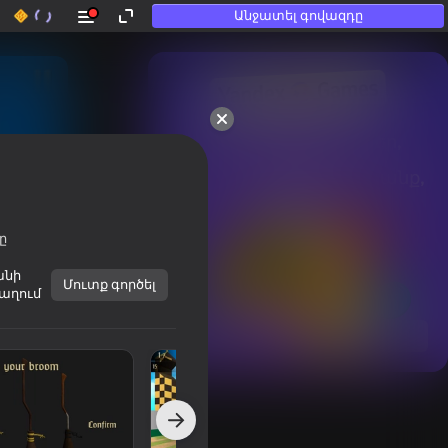
Անջատել գովազդը
50+ լավագույն խաղեր, 
որոնցով

խաղում են նույնիսկ նրանք, 
ովքեր

«չեն խաղում»
ը
անի
Մուտք գործել
աղում
Տեսնել