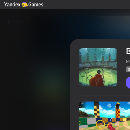
Հետ
B
M
3
Broomstick Flight
Yandex Խաղերի
Խաղացո
30
3,8
գնահա
Վարկանիշ