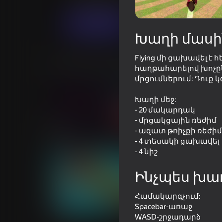
Արկադային
Mega Super Games
Խաղալ
Խաղի մասի
Flying մի ցախավել 
Նմանատիպ խաղեր
հաղթահարելով խոչը
մրցումներում: Դուք
Խաղի մեջ:
- 20 մակարդակ
- մրցակցային ռեժիմ
16+
67
47
- ազատ թռիչքի ռեժիմ
- 4 տեսակի ցախավել
20 Minutes Till Dawn
Crazy Roll
- 4 նիշ
Ինչպես խա
Համակարգչում:
Spacebar-առաջ
41
49
WASD-շրջադարձ
Golf Mini
Stack Fire Ball