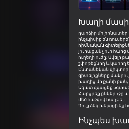
Խաղի մասի
Become a millionaire
դարձիր միլիոնատեր 
ինչպիսիք են ռուսերե
Խաղացողների գնահատականը
4,0
հիմնական գիտելիքներ
Կրթական
FunnyFreeGames
յուրաքանչյուր հարց
ուղեղի ուժը: Ավելի
Խաղալ
շփոթեցնող և կարող 
Ընտանեկան վիկտորին
գիտելիքները մանրուք
խաղից մի քանի բան, 
Նմանատիպ խաղեր
Ազատ զգացեք օգտագո
Հարցրեք ընկերոջը և
մեծ հաշվով հաղթել:
Դուք ձեզ խելացի եք 
Ինչպես խա