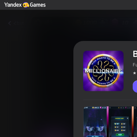
Հետ
B
F