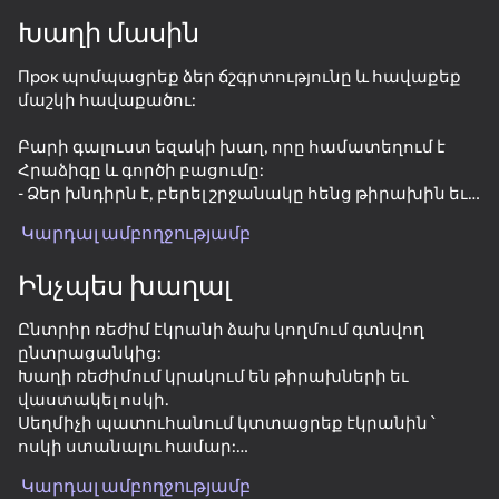
Խաղի մասին
Պտտեք սարքը
Прок պոմպացրեք ձեր ճշգրտությունը և հավաքեք
Խաղը աշխատում է միայն հորիզոնական
ուղղությամբ
մաշկի հավաքածու:
Բարի գալուստ եզակի խաղ, որը համատեղում է
Հրաձիգը և գործի բացումը:
- Ձեր խնդիրն է, բերել շրջանակը հենց թիրախին եւ
արձագանքել ավելի արագ, քան դուք blink.
Կարդալ ամբողջությամբ
Եվ հաջող խաղի համար ' զով դեպքեր և
հազվագյուտ երեսվածքներ: 🔫✨
Ինչպես խաղալ
🔹 Ինչ է սպասվում ձեզ:
Ընտրիր ռեժիմ էկրանի ձախ կողմում գտնվող
ընտրացանկից:
️ ️ Խաղացեք երեսվածքների հետ:
Խաղի ռեժիմում կրակում են թիրախների եւ
վաստակել ոսկի.
- Արձագանք, ճշգրտություն և արագություն
ԽԱՂԱԼ
Սեղմիչի պատուհանում կտտացրեք էկրանին ՝
ոսկի ստանալու համար:
💼 Բացեք դեպքերը:
75
78
66
67
Ի գույքագրման բացել դեպքերը եւ հավաքել
Case-Battle
CS 1
Surf GO: CS 2 Parkour and Case Simulator
VR World
Կարդալ ամբողջությամբ
հավաքածու.
- Հազվագյուտ կաթիլ և նորագույն հավաքածուներ