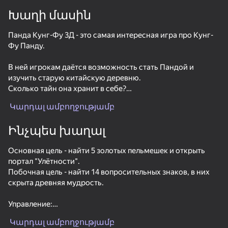
Խաղի մասին
Պտտեք սարքը
Панда Кунг-Фу 3Д - это самая интересная игра про Кунг-
Խաղը աշխատում է միայն հորիզոնական
ուղղությամբ
Фу Панду.
В ней игрокам даётся возможность стать Пандой и
изучить старую китайскую деревню.
Сколько тайн она хранит в себе?
Именно это вам и предстоит узнать!
Կարդալ ամբողջությամբ
А также, найдя 5 золотых пельмешек, вы сможете открыть
портал "Улётности" и проверить своё Кунг-Фу на
Ինչպես խաղալ
прочность.
Основная цель - найти 5 золотых пельмешек и открыть
портал "Улётности".
Побочная цель - найти 14 вопросительных знаков, в них
скрыта древняя мудрость.
ԽԱՂԱԼ
Управление:
39
48
42
47
I Am Security
Fat OR Thin
Call Metromen
Crazy Roll
Կարդալ ամբողջությամբ
ПК: