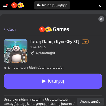
Բոլոր խաղերը
Հետ
Խաղ Панда Кунг-Фу 3Д
16+
137GAMES
Արկածային
Խաղացողների գնահատականը
4,1
Խաղալ
Մուտք գործելը հուսալիորեն կպահպանի
Մուտք գործել
առաջընթացը և հաջողությունները խաղում