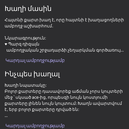
Խաղի մասին
Հայտնի քարտ խաղ է, որը հայտնի է խաղացողների
ամբողջ աշխարհում.
Նկարագրություն:
♥️ Պարզ դիզայն
️ ️ ամբողջական շրջադարձի չեղարկման գործառույթ
♦️ մեկ կամ երեք քարտի բաժանում
Կարդալ ամբողջությամբ
️ ️ խոշոր գրաֆիկա
Ինչպես խաղալ
Խաղի նպատակը:
Բոլոր քարտերը դասավորեք աճման չորս կույտերի
մեջ ՝ սկսած ace-ից, որպեսզի նույն կոստյումի
քարտերը լինեն նույն կույտում: Խաղն ավարտվում
է, երբ բոլոր քարտերը դրված են:
76
80
80
60
Կառավարում:
Poker Online
Solitaire Klondike - Deluxe
Durak
Agartime
Կարդալ ամբողջությամբ
ՀԱ-ԼԿՄ