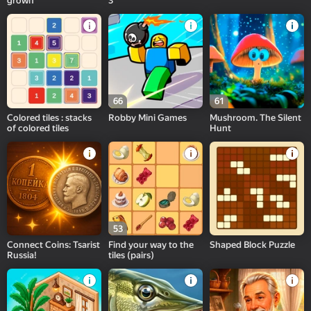
grown
3
66
61
Colored tiles : stacks
Robby Mini Games
Mushroom. The Silent
of colored tiles
Hunt
53
Connect Coins: Tsarist
Find your way to the
Shaped Block Puzzle
Russia!
tiles (pairs)