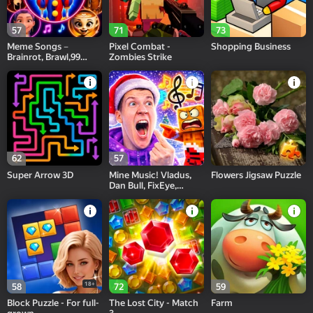
57
71
73
Meme Songs－
Pixel Combat -
Shopping Business
Brainrot, Brawl,99
Zombies Strike
Nights,Sprunki, FNAF
62
57
Super Arrow 3D
Mine Music! Vladus,
Flowers Jigsaw Puzzle
Dan Bull, FixEye,
FixPlay
18+
58
72
59
Block Puzzle - For full-
The Lost City - Match
Farm