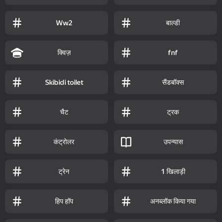
बाल्डी
Ww2
क्विज़
fnf
सैंडबॉक्स
Skibidi toilet
चैट
ट्रक
कंट्रोलर
उपन्यास
ट्रेन
1 खिलाड़ी
हिप हॉप
अनब्लॉक किया गया