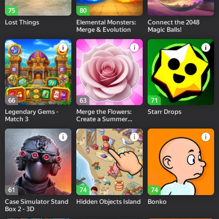
75
80
Lost Things
Elemental Monsters:
Connect the 2048
Merge & Evolution
Magic Balls!
66
63
71
Legendary Gems -
Merge the Flowers:
Starr Drops
Match 3
Create a Summer
Meadow!
61
74
74
Case Simulator Stand
Hidden Objects Island
Bonko
Box 2 - 3D