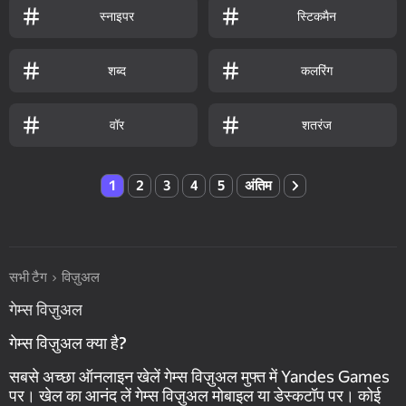
स्नाइपर
स्टिकमैन
शब्द
कलरिंग
वॉर
शतरंज
1
2
3
4
5
अंतिम
सभी टैग
विज़ुअल
गेम्स विज़ुअल
गेम्स विज़ुअल क्या है?
सबसे अच्छा ऑनलाइन खेलें गेम्स विज़ुअल मुफ्त में Yandes Games
पर। खेल का आनंद लें गेम्स विज़ुअल मोबाइल या डेस्कटॉप पर। कोई