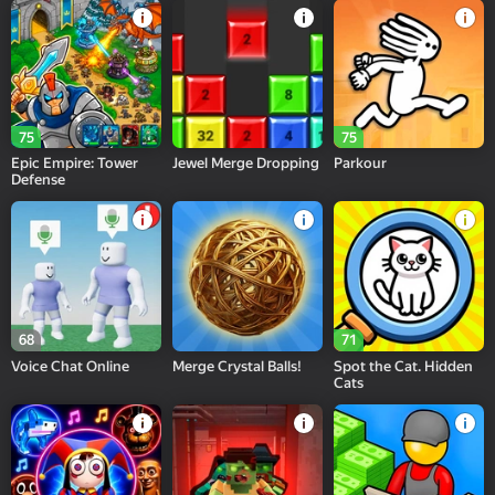
75
75
Epic Empire: Tower
Jewel Merge Dropping
Parkour
Defense
68
71
Voice Chat Online
Merge Crystal Balls!
Spot the Cat. Hidden
Cats