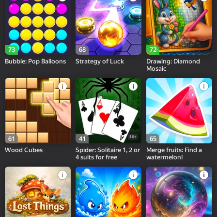
73
68
72
Bubble: Pop Balloons
Strategy of Luck
Drawing: Diamond
Mosaic
16+
61
41
65
Wood Cubes
Spider: Solitaire 1, 2 or
Merge fruits: Find a
4 suits for free
watermelon!