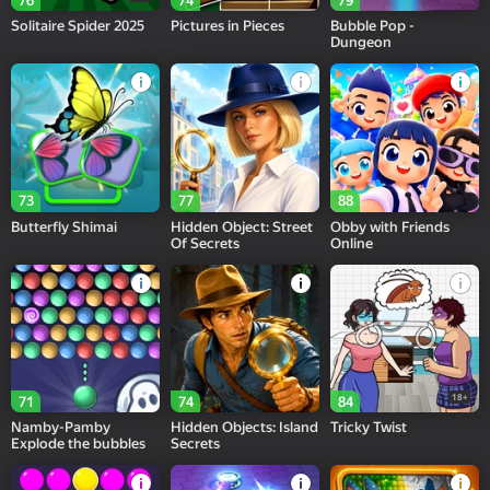
76
74
79
Solitaire Spider 2025
Pictures in Pieces
Bubble Pop -
Dungeon
73
77
88
Butterfly Shimai
Hidden Object: Street
Obby with Friends
Of Secrets
Online
18+
71
74
84
Namby-Pamby
Hidden Objects: Island
Tricky Twist
Explode the bubbles
Secrets