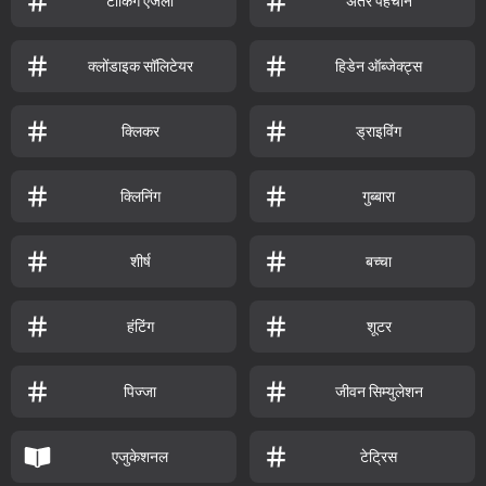
टॉकिंग एंजेला
अंतर पहचानें
क्लोंडाइक सॉलिटेयर
हिडेन ऑब्जेक्ट्स
क्लिकर
ड्राइविंग
क्लिनिंग
गुब्बारा
शीर्ष
बच्चा
हंटिंग
शूटर
पिज्जा
जीवन सिम्युलेशन
एजुकेशनल
टेट्रिस