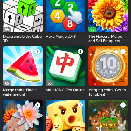
66
72
Disassemble the Cube
Hexa Merge 2048
The Flowers: Merge
3D
and Sell Bouquets
65
65
Merge fruits: Find a
MAHJONG Zen Online
Merging coins. Get to
watermelon!
10 rubles!