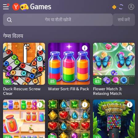
सर्च करें
गेम या शैली खोजें
गेम्स विलय
90
85
83
Duck Rescue: Screw
Water Sort: Fill & Pack
Flower Match 3:
Clear
Relaxing Match