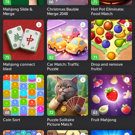
78
66
75
Mahjong Slide &
Christmas Bauble
Hot Pot Eliminate:
Merge
Merge 2048
Food Match
75
82
71
Mahjong connect
Car Match: Traffic
Drop and remove
blast
Puzzle
fruits!
68
72
63
Coin Sort
Puzzle Solitaire
Fruit Mahjong
Picture Match