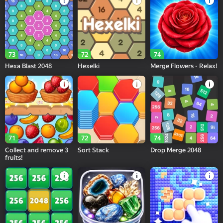
73
72
74
Hexa Blast 2048
Hexelki
Merge Flowers - Relax!
71
72
74
Collect and remove 3
Sort Stack
Drop Merge 2048
fruits!