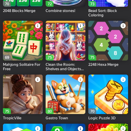
70
72
73
2048 Blocks Merge
Combine stones!
Bead Sort: Block
Coloring
69
75
75
Mahjong Solitaire For
Clean the Room:
2248 Hexa Merge
Free
Shelves and Objects
Sorting
75
80
70
TropicVille
Gastro Town
Logic Puzzle 3D