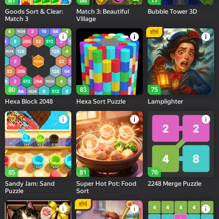
81
86
77
Goods Sort & Clear:
Match 3: Beautiful
Bubble Tower 3D
Match 3
Village
शीर्ष
80
83
75
Hexa Block 2048
Hexa Sort Puzzle
Lamplighter
85
81
76
Sandy Jam: Sand
Super Hot Pot: Food
2248 Merge Puzzle
Puzzle
Sort
शीर्ष