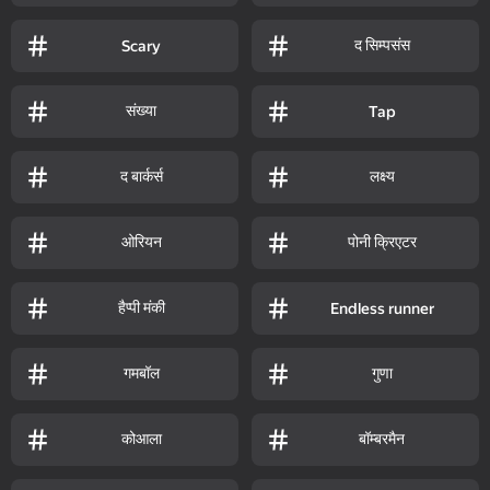
द सिम्पसंस
Scary
संख्या
Tap
द बार्कर्स
लक्ष्य
ओरियन
पोनी क्रिएटर
हैप्पी मंकी
Endless runner
गमबॉल
गुणा
कोआला
बॉम्बरमैन