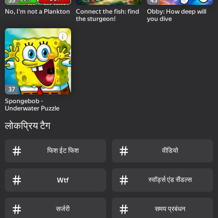
55
43
No, I'm not a Plankton
Connect the fish: find
Obby: How deep will
the sturgeon!
you dive
37
Spongebob -
Underwater Puzzle
लोकप्रिय टैग
फिश ईट फिश
वीडियो
स्वॉर्ड्स एंड सैंडल्स
Wtf
सर्जरी
समय प्रबंधन